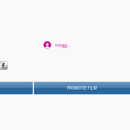
Inloggen
Contact:
Mobiel: 06-83543588
Mail:
info@beachpromotion.nl
PROMOTIE FILM