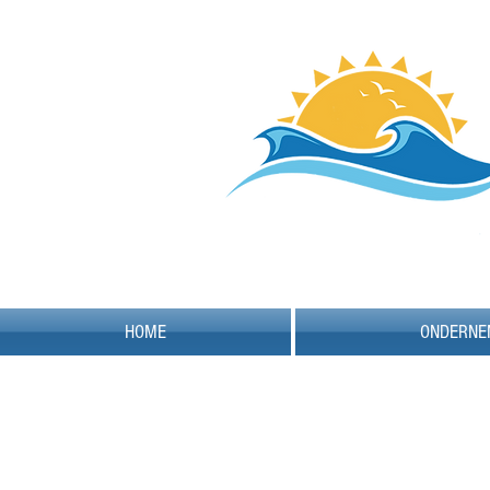
HOME
ONDERNE
Winkel
/
Zandvoort Souvenirs
/
Foto op paneel