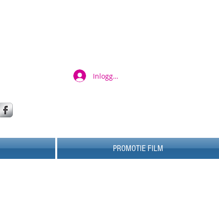
Inloggen
Contact:
Mobiel: 06-83543588
Mail:
info@beachpromotion.nl
PROMOTIE FILM