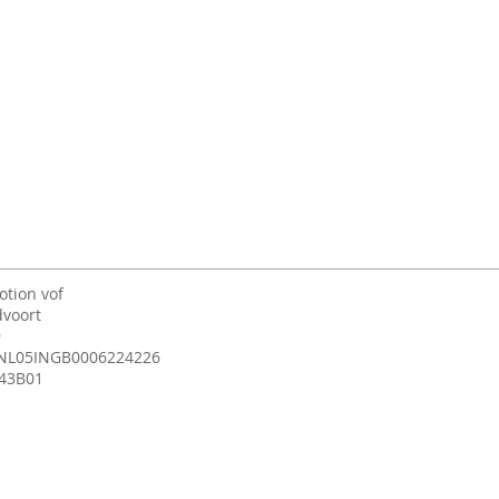
otion
​ vof
dvoort
9
NL05INGB0006224226
43B01