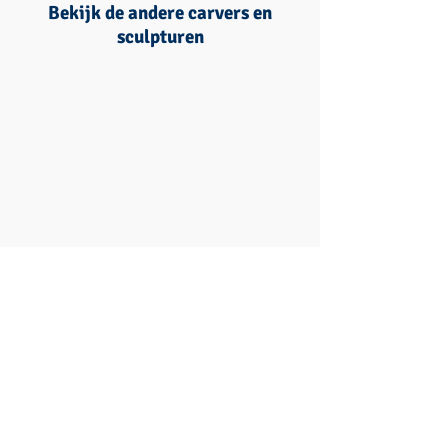
Bekijk de andere carvers en
sculpturen
Susanne Ruseler
Vadim Gryadov
Hanneke Supply
Fergus Mulvany