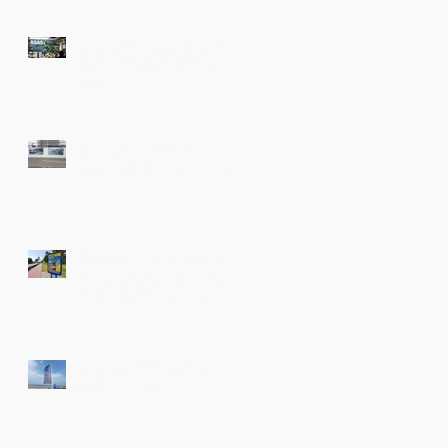
Nieuw in de Amsterdam
Beach app en Zandvoort
app!
Boulevard Zandvoort
weer een stukje mooier!
Op naar het volgende
grote evenement! De
Pop Up Zandvoort
posters hangen in de
Abri's
Nieuwe banieren voor
Safari Lodge