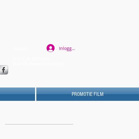
Inloggen
Contact:
Mobiel: 06-83543588
Mail:
info@beachpromotion.nl
PROMOTIE FILM
Uitgelichte berichten