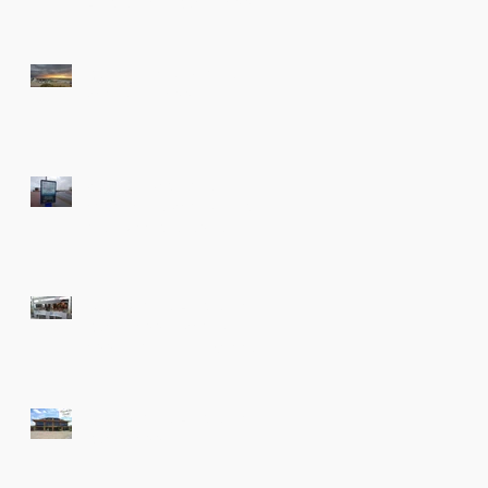
Amsterdam Beach app
Beachclub No5 in de
Zandvoort app
Zet hem vast in je
agenda, de Zandvoortse
nieuwjaarsreceptie
Nieuw in de Amsterdam
Beach app & Zandvoort
app, Lunchroom Rabbel
Zandvoort
Nieuw in de Amsterdam
Beach app