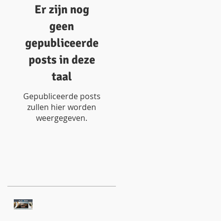
Er zijn nog
geen
gepubliceerde
posts in deze
taal
Gepubliceerde posts
zullen hier worden
weergegeven.
Recente berichten
Plazand nieuw in de
Zandvoort app &