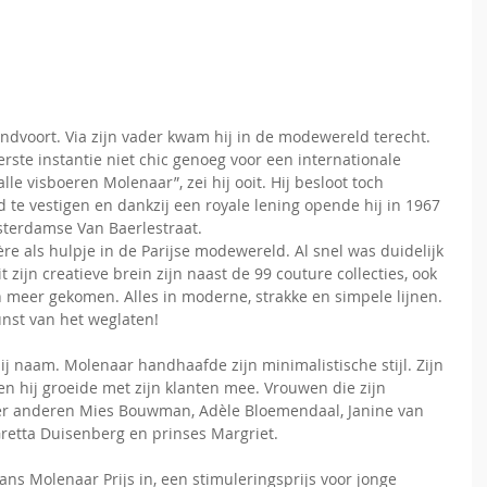
ndvoort. Via zijn vader kwam hij in de modewereld terecht. 
ste instantie niet chic genoeg voor een internationale 
le visboeren Molenaar”, zei hij ooit. Hij besloot toch 
d te vestigen en dankzij een royale lening opende hij in 1967 
sterdamse Van Baerlestraat. 
re als hulpje in de Parijse modewereld. Al snel was duidelijk 
zijn creatieve brein zijn naast de 99 couture collecties, ook 
en meer gekomen. Alles in moderne, strakke en simpele lijnen. 
unst van het weglaten! 
j naam. Molenaar handhaafde zijn minimalistische stijl. Zijn 
 hij groeide met zijn klanten mee. Vrouwen die zijn 
r anderen Mies Bouwman, Adèle Bloemendaal, Janine van 
etta Duisenberg en prinses Margriet. 
Frans Molenaar Prijs in, een stimuleringsprijs voor jonge 