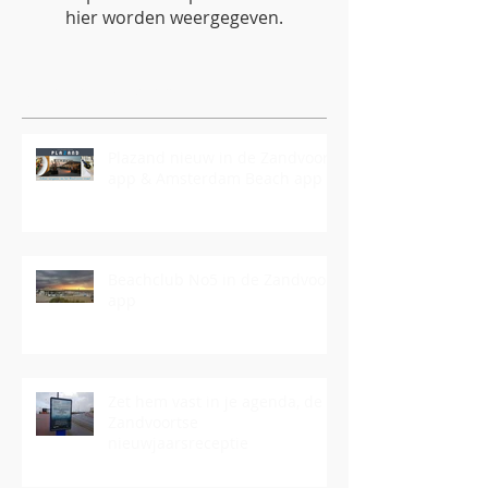
hier worden weergegeven.
Recente berichten
Plazand nieuw in de Zandvoort
app & Amsterdam Beach app
Beachclub No5 in de Zandvoort
app
Zet hem vast in je agenda, de
Zandvoortse
nieuwjaarsreceptie