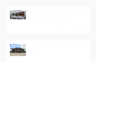
Nieuw in de Amsterdam Beach
app & Zandvoort app,
Lunchroom Rabbel Zandvoort
Nieuw in de Amsterdam Beach
app
Nieuw in de Amsterdam Beach
app en Zandvoort app!
Boulevard Zandvoort weer een
stukje mooier!